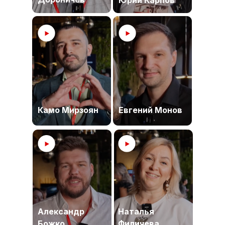
Юрий Карпов
Камо Мирзоян
Евгений Монов
Александр
Наталья
Божко
Филичева