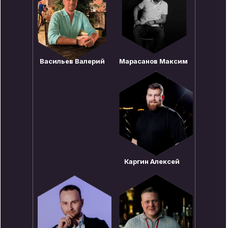
Васильев Валерий
Марасанов Максим
Каргин Алексей