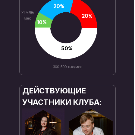
20%
>1 млн/
20%
мес
10%
50%
300-500 тыс/мес
ДЕЙСТВУЮЩИЕ
УЧАСТНИКИ КЛУБА: