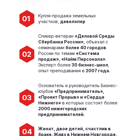
Купля-продажа земельных
01
участков,
девелопер
Спикер-ветеран
«Деловой Среды
Сбербанка России»,
объехал с
семинарами
более 40 городов
02
России по темам
«Система
продаж», «Найм Персонала»
.
Эксперт более
30 бизнес-школ
,
опыт преподавания
с 2007 года.
Основатель и руководитель Бизнес-
клубов
«Предприниматель»,
03
«Проект Прорыв» и «Сердце
Нижнего»
в которых состоят более
2000 нижегородских
предпринимателей.
Женат, двое детей, счастлив в
04
браке. Живу в Нижнем Новгороде.