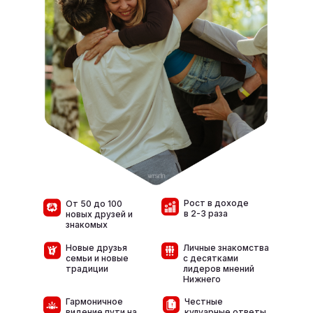
Рост в доходе
От 50 до 100
в 2-3 раза
новых друзей и
знакомых
Новые друзья
Личные знакомства
семьи и новые
с десятками
традиции
лидеров мнений
Нижнего
Гармоничное
Честные
видение пути на
кулуарные ответы