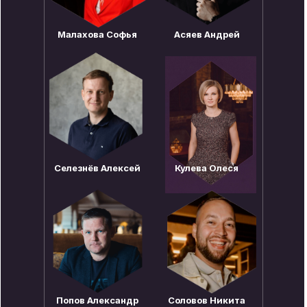
Малахова Софья
Асяев Андрей
Селезнёв Алексей
Кулева Олеся
Попов Александр
Соловов Никита