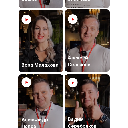
Алексей
Селезнев
Вера Малахова
Вадим
Александр
Серебряков
Попов