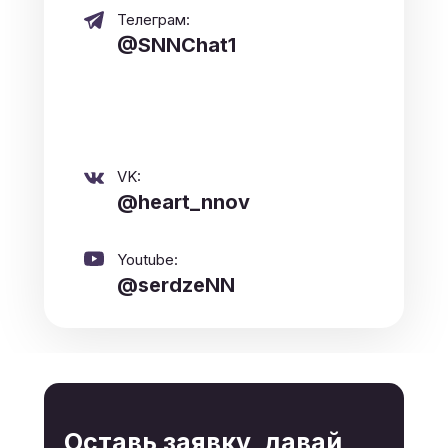
Телеграм:
@SNNChat1
VK:
@heart_nnov
Youtube:
@serdzeNN
Оставь заявку, давай